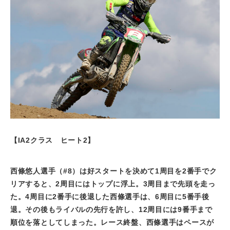
【
IA2
クラス ヒート
2
】
西條悠人選手（
#8
）は好スタートを決めて
1
周目を
2
番手でク
リアすると、
2
周目にはトップに浮上。
3
周目まで先頭を走っ
た。
4
周目に
2
番手に後退した西條選手は、
6
周目に
5
番手後
退。その後もライバルの先行を許し、
12
周目には
9
番手まで
順位を落としてしまった。レース終盤、西條選手はペースが