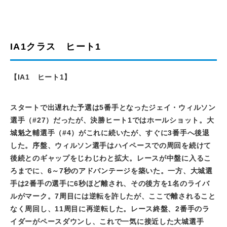
IA1クラス ヒート1
【IA1 ヒート1】
スタートで出遅れた予選は
5
番手となったジェイ・ウィルソン
選手（
#27
）だったが、決勝ヒート
1
ではホールショット。大
城魁之輔選手（
#4
）がこれに続いたが、すぐに
3
番手へ後退
した。序盤、ウィルソン選手はハイペースでの周回を続けて
後続とのギャップをじわじわと拡大。レースが中盤に入るこ
ろまでに、
6
～
7
秒のアドバンテージを築いた。一方、大城選
手は
2
番手の選手に
6
秒ほど離され、その後方を
1
名のライバ
ルがマーク。
7
周目には逆転を許したが、ここで離されること
なく周回し、
11
周目に再逆転した。レース終盤、
2
番手のラ
イダーがペースダウンし、これで一気に接近した大城選手