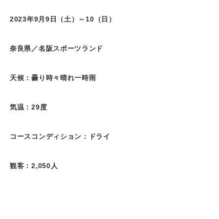
2023年
9
月
9
日（土）～
10
（日）
奈良県／名阪スポーツランド
天候：曇り時々晴れ一時雨
気温：
29
度
コースコンディション：ドライ
観客：
2,050
人