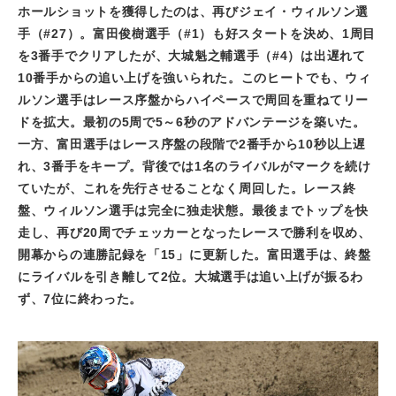
ホールショットを獲得したのは、再びジェイ・ウィルソン選
手（
#27
）。富田俊樹選手（
#1
）も好スタートを決め、
1
周目
を
3
番手でクリアしたが、大城魁之輔選手（
#4
）は出遅れて
10
番手からの追い上げを強いられた。このヒートでも、ウィ
ルソン選手はレース序盤からハイペースで周回を重ねてリー
ドを拡大。最初の
5
周で
5
～
6
秒のアドバンテージを築いた。
一方、富田選手はレース序盤の段階で
2
番手から
10
秒以上遅
れ、
3
番手をキープ。背後では
1
名のライバルがマークを続け
ていたが、これを先行させることなく周回した。レース終
盤、ウィルソン選手は完全に独走状態。最後までトップを快
走し、再び
20
周でチェッカーとなったレースで勝利を収め、
開幕からの連勝記録を「
15
」に更新した。富田選手は、終盤
にライバルを引き離して
2
位。大城選手は追い上げが振るわ
ず、
7
位に終わった。