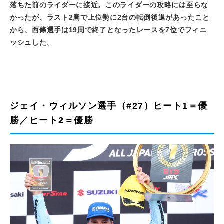
落ちた前のライダーに接近。このライダーの攻略には至らな
かったが、ラスト
2
周で上位勢に
2
台の転倒後退があったこと
から、西條選手は
19
周で終了となったレースを
7
位でフィニ
ッシュした。
ジェイ・ウィルソン選手（#27）ヒート1＝優
勝／ヒート2＝優勝