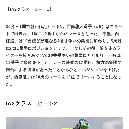
【
IA2
クラス ヒート
1
】
30分＋
1
周で競われたヒート
1
。西條悠人選手（
#8
）はスター
トで出遅れ、
1
周目
12
番手からのレースとなった。序盤、西
條選手は
10
台ほどが連なる
4
番手争いの集団に加わり、
5
周目
には
11
番手にポジションアップ。しかしその後、前を走るラ
イダーを抜きあぐねて
10
番手争いの集団にとどまり、一時は
13
番手に順位を下げた。レース終盤の
17
周目、前方の集団で
転倒による後退があったことからひとつポジションを上げた
が、西條選手は
20
周のレースを
12
位でゴールすることになっ
た。
IA2クラス ヒート2