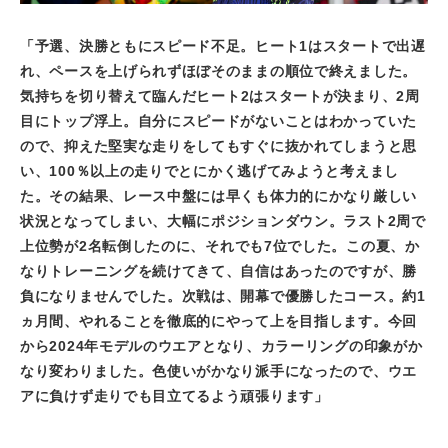
「予選、決勝ともにスピード不足。ヒート
1
はスタートで出遅
れ、ペースを上げられずほぼそのままの順位で終えました。
気持ちを切り替えて臨んだヒート
2
はスタートが決まり、
2
周
目にトップ浮上。自分にスピードがないことはわかっていた
ので、抑えた堅実な走りをしてもすぐに抜かれてしまうと思
い、
100
％以上の走りでとにかく逃げてみようと考えまし
た。その結果、レース中盤には早くも体力的にかなり厳しい
状況となってしまい、大幅にポジションダウン。ラスト
2
周で
上位勢が
2
名転倒したのに、それでも
7
位でした。この夏、か
なりトレーニングを続けてきて、自信はあったのですが、勝
負になりませんでした。次戦は、開幕で優勝したコース。約
1
ヵ月間、やれることを徹底的にやって上を目指します。今回
から
2024
年モデルのウエアとなり、カラーリングの印象がか
なり変わりました。色使いがかなり派手になったので、ウエ
アに負けず走りでも目立てるよう頑張ります」