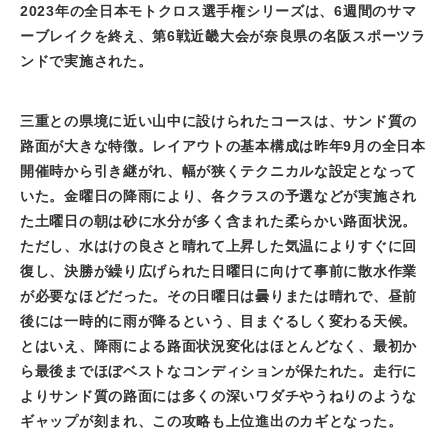
2023年の全日本モトクロス選手権シリーズは、
6
週間のサマ
ーブレイクを終え、第
6
戦近畿大会が奈良県の名阪スポーツラ
ンドで実施された。
三重との県境に近い山中に設けられたコースは、サンド質の
路面が大きな特徴。レイアウトの基本構成は昨年
9
月の全日本
開催時から引き継がれ、幅が狭くテクニカルな設定となって
いた。金曜日の降雨により、各クラスの予選などが実施され
た土曜日の朝は砂に水分が多く含まれた柔らかい路面状況。
ただし、水はけの良さと晴れて上昇した気温によりすぐに回
復し、決勝が繰り広げられた日曜日に向けて事前に散水作業
が必要なほどだった。その日曜日は曇りまたは晴れで、昼前
後には一時的に雨が降るという、目まぐるしく変わる天候。
とはいえ、降雨による路面状況変化はほとんどなく、最初か
ら最後までほぼベストなコンディションが保たれた。走行に
よりサンド質の路面には多くの深いワダチやうねりのような
ギャップが刻まれ、この攻略も上位進出のカギとなった。