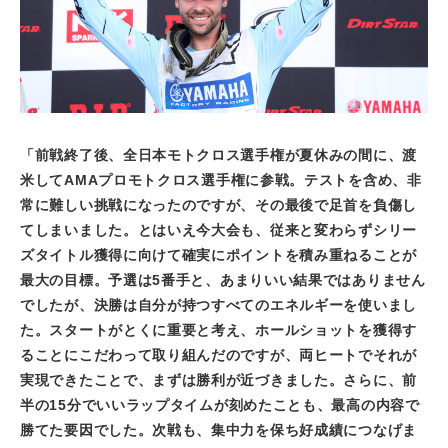
「前戦終了後、全日本モトクロス選手権が夏休みの間に、渡
米して
AMA
プロモトクロス選手権に参戦。テストを含め、非
常に難しい挑戦になったのですが、その最後で足首を負傷し
てしまいました。とはいえ今大会も、従来と変わらずシリー
ズタイトル獲得に向けて確実にポイントを積み重ねることが
最大の目標。予選は
5
番手と、あまりいい結果ではありません
でしたが、決勝は自分が持つすべてのエネルギーを使いまし
た。スタートがとくに重要と考え、ホールショットを獲得す
ることにこだわって取り組んだのですが、両ヒートでそれが
実現できたことで、まずは勝利が近づきました。さらに、前
半の
15
分でいいラップタイムが刻めたことも、最高の内容で
勝てた要因でした。次戦も、集中力を保ち好成績につなげま