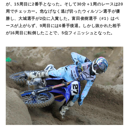
が、
15
周目に
2
番手となった。そして
30
分＋
1
周のレースは
20
周でチェッカー。危なげなく逃げ切ったウィルソン選手が優
勝し、大城選手が
2
位に入賞した。富田俊樹選手（
#1
）はペ
ースが上がらず、
9
周目には
6
番手後退。しかし抜かれた相手
が
16
周目に転倒したことで、
5
位フィニッシュとなった。