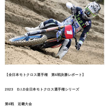
【
全日本モトクロス選手権 第
6
戦決勝レポート
】
2023
D.I.D
全日本モトクロス選手権シリーズ
第
6
戦 近畿大会