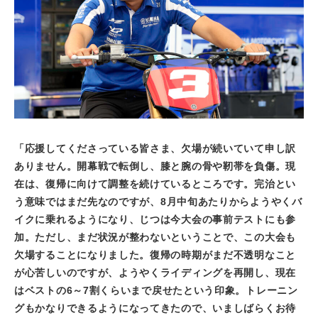
「応援してくださっている皆さま、欠場が続いていて申し訳
ありません。開幕戦で転倒し、膝と腕の骨や靭帯を負傷。現
在は、復帰に向けて調整を続けているところです。完治とい
う意味ではまだ先なのですが、
8
月中旬あたりからようやくバ
イクに乗れるようになり、じつは今大会の事前テストにも参
加。ただし、まだ状況が整わないということで、この大会も
欠場することになりました。復帰の時期がまだ不透明なこと
が心苦しいのですが、ようやくライディングを再開し、現在
はベストの
6
～
7
割くらいまで戻せたという印象。トレーニン
グもかなりできるようになってきたので、いましばらくお待