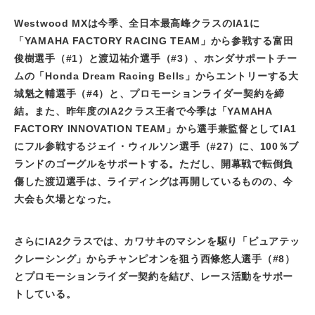
Westwood MXは今季、全日本最高峰クラスの
IA1
に
「
YAMAHA FACTORY RACING TEAM
」から参戦する富田
俊樹選手（
#1
）と渡辺祐介選手（
#3
）、ホンダサポートチー
ムの「
Honda Dream Racing Bells
」からエントリーする大
城魁之輔選手（
#4
）と、プロモーションライダー契約を締
結。また、昨年度の
IA2
クラス王者で今季は「
YAMAHA
FACTORY INNOVATION TEAM
」から選手兼監督として
IA1
にフル参戦するジェイ・ウィルソン選手（
#27
）に、
100
％ブ
ランドのゴーグルをサポートする。ただし、開幕戦で転倒負
傷した渡辺選手は、ライディングは再開しているものの、今
大会も欠場となった。
さらに
IA2
クラスでは、カワサキのマシンを駆り「ピュアテッ
クレーシング」からチャンピオンを狙う西條悠人選手（
#8
）
とプロモーションライダー契約を結び、レース活動をサポー
トしている。