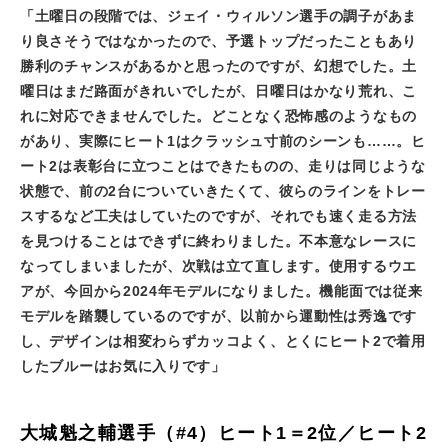
「土曜日の段階では、ジェイ・ウィルソン選手の調子があま
り良さそうではなかったので、予選トップだったこともあり
勝利のチャンスがあるかと思ったのですが、幻想でした。土
曜日はまだ路面がきれいでしたが、日曜日はかなり荒れ、こ
れに対応できませんでした。どことなく恐怖感のようなもの
があり、実際にヒート
1
はクラッシュ寸前のシーンも……。ヒ
ート
2
は表彰台に立つことはできたものの、走りは同じような
状態で、前の
2
台についていきたくて、彼らのラインをトレー
スするなど工夫はしていたのですが、それでも速く走る方法
を見つけることはできずに終わりました。不本意なレースに
なってしまいましたが、次戦は立て直します。使用するウエ
アが、今回から
2024
年モデルになりました。機能面では従来
モデルを踏襲しているのですが、以前から運動性は秀逸です
し、デザインは相変わらずカッコよく、とくにヒート
2
で着用
したブルーはお気に入りです」
大城魁之輔選手（#4）ヒート1＝2位／ヒート2