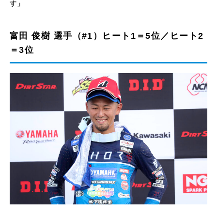
す」
富田 俊樹 選手（#1）ヒート1＝5位／ヒート2
＝3位