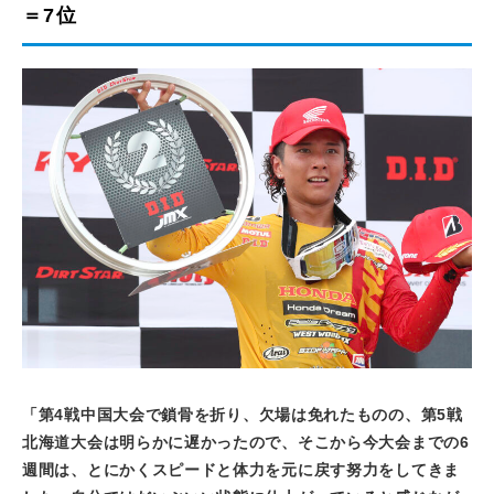
＝7位
「第
4
戦中国大会で鎖骨を折り、欠場は免れたものの、第
5
戦
北海道大会は明らかに遅かったので、そこから今大会までの
6
週間は、とにかくスピードと体力を元に戻す努力をしてきま