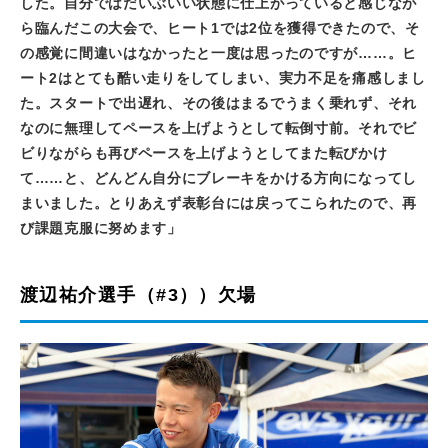
した。自分ではだいぶいい状態に仕上がっていると感じなが
ら臨んだこの大会で、ヒート
1
では
2
位を獲得できたので、そ
の感覚に間違いはなかったと一度は思ったのですが……。ヒ
ート
2
はとても酷い走りをしてしまい、実力不足を痛感しまし
た。スタートで出遅れ、その後はまるでうまく乗れず、それ
なのに無理してペースを上げようとして転倒寸前。それでビ
ビりながらも再びペースを上げようとしてまた転びかけ
て……と、どんどん自分にブレーキをかける方向になってし
まいました。とりあえず表彰台には戻ってこられたので、再
び課題克服に努めます」
渡辺祐介選手（#3））欠場