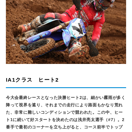
IA1クラス ヒート2
今大会最終レースとなった決勝ヒート
2
は、細かい霧雨が多く
降って視界を遮り、それまでの走行により路面もかなり荒れ
た、非常に難しいコンディションで競われた。この中、ヒー
ト
1
に続いて好スタートを決めたのは浅井亮太選手（
#7
）。
2
番手で最初のコーナーを立ち上がると、コース前半でトップ