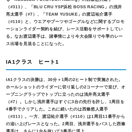
（
#311
）、「
BLU CRU YSP
浜松
BOSS RACING
」の浅井
亮太選手（
#7
）、「
TEAM YUSUKE
」の渡辺祐介選手
（
#110
）と、ウエアやブーツやゴーグルなどに関するプロモ
ーションライダー契約を結び、レース活動をサポートしてい
る。なお渡辺選手は、諸事情により今大会限りで今季のレー
ス出場を見送ることになった。
IA1クラス ヒート1
IA1クラスの決勝は、
30
分＋
1
周の
2
ヒート制で実施された。
ホールショットのライダーに切り返しの
2
コーナーで並び、オ
ープニングラップでトップに立ったのは浅井亮太選手
（
#7
）。しかし浅井選手はすぐに
3
台の先行を許し、
1
周目を
4
番手でクリアした。これに続いたのは西條悠人選手
（
#311
）。一方、渡辺祐介選手（
#110
）は
1
周目
11
番手から
の追い上げレースとなった。
2
周目、浅井選手をパスした西條
選手は、さらに
1
台を抜いて
3
番手に浮上。