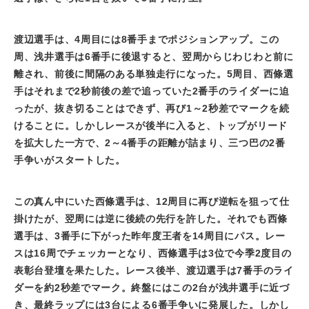
渡辺選手は、
4
周目には
8
番手までポジションアップ。この
周、浅井選手は
6
番手に後退すると、翌周からじわじわと前に
離され、前後に間隔のある単独走行になった。
5
周目、西條選
手はそれまで
2
秒前後の差で追っていた
2
番手のライダーに迫
ったが、抜き切ることはできず、再び
1
～
2
秒差でマークを続
けることに。しかしレースが後半に入ると、トップがリード
を拡大した一方で、
2
～
4
番手の距離が詰まり、三つ巴の
2
番
手争いがスタートした。
この真ん中にいた西條選手は、
12
周目に再び逆転を狙って仕
掛けたが、翌周には逆に後続の先行を許した。それでも西條
選手は、
3
番手に下がった昨年度王者を
14
周目にパス。レー
スは
16
周でチェッカーとなり、西條選手は
3
位で今季
2
度目の
表彰台登壇を果たした。レース後半、渡辺選手は
7
番手のライ
ダーを約
2
秒差でマーク。終盤にはこの
2
台が浅井選手に近づ
き、最終ラップには
3
台による
6
番手争いに発展した。しかし