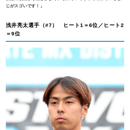
じがスゴいです！」
浅井亮太選手（#7） ヒート1＝6位／ヒート2
＝9位