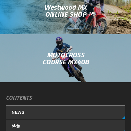
Westwood MX
ONLINE SHOP
MOTOCROSS
COURSE MX408
CONTENTS
NEWS
特集