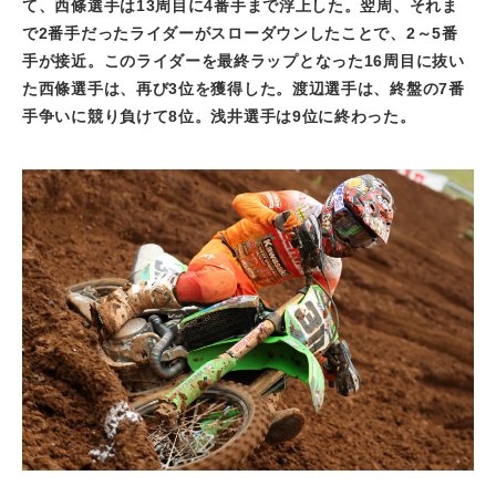
て、西條選手は
13
周目に
4
番手まで浮上した。翌周、それま
で
2
番手だったライダーがスローダウンしたことで、
2
～
5
番
手が接近。このライダーを最終ラップとなった
16
周目に抜い
た西條選手は、再び
3
位を獲得した。渡辺選手は、終盤の
7
番
手争いに競り負けて
8
位。浅井選手は
9
位に終わった。