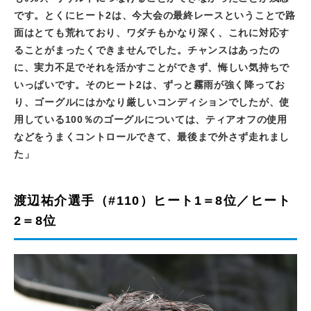
です。とくにヒート
2
は、今大会の最終レースということで路
面はとても荒れており、ワダチもかなり深く、これに対応す
ることがまったくできませんでした。チャンスはあったの
に、実力不足でそれを活かすことができず、悔しい気持ちで
いっぱいです。そのヒート
2
は、ずっと霧雨が強く降ってお
り、ゴーグルにはかなり厳しいコンディションでしたが、使
用している
100
％のゴーグルについては、ティアオフの使用
などをうまくコントロールできて、最後まで外さず走れまし
た」
渡辺祐介選手（#110）ヒート1＝8位／ヒート
2＝8位