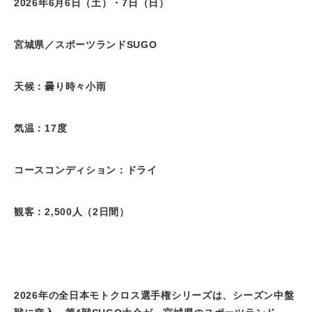
2026年
6
月
6
日（土）・
7
日（日）
宮城県／スポーツランド
SUGO
天候：曇り時々小雨
気温：
17
度
コースコンディション：ドライ
観客：
2,500
人（
2
日間）
2026年の全日本モトクロス選手権シリーズは、シーズン中盤