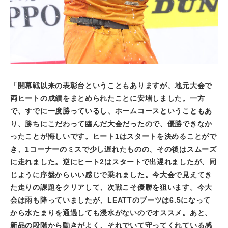
「開幕戦以来の表彰台ということもありますが、地元大会で
両ヒートの成績をまとめられたことに安堵しました。一方
で、すでに一度勝っているし、ホームコースということもあ
り、勝ちにこだわって臨んだ大会だったので、優勝できなか
ったことが悔しいです。ヒート
1
はスタートを決めることがで
き、
1
コーナーのミスで少し遅れたものの、その後はスムーズ
に走れました。逆にヒート
2
はスタートで出遅れましたが、同
じように序盤からいい感じで乗れました。今大会で見えてき
た走りの課題をクリアして、次戦こそ優勝を狙います。今大
会は雨も降っていましたが、
LEATT
のブーツは
6.5
になって
から水たまりを通過しても浸水がないのでオススメ。あと、
新品の段階から動きがよく、それでいて守ってくれている感