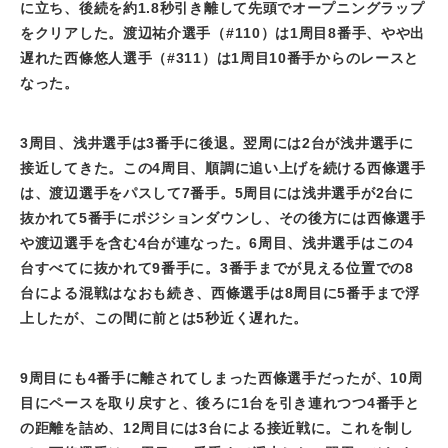
に立ち、後続を約
1.8
秒引き離して先頭でオープニングラップ
をクリアした。渡辺祐介選手（
#110
）は
1
周目
8
番手、やや出
遅れた西條悠人選手（
#311
）は
1
周目
10
番手からのレースと
なった。
3周目、浅井選手は
3
番手に後退。翌周には
2
台が浅井選手に
接近してきた。この
4
周目、順調に追い上げを続ける西條選手
は、渡辺選手をパスして
7
番手。
5
周目には浅井選手が
2
台に
抜かれて
5
番手にポジションダウンし、その後方には西條選手
や渡辺選手を含む
4
台が連なった。
6
周目、浅井選手はこの
4
台すべてに抜かれて
9
番手に。
3
番手までが見える位置での
8
台による混戦はなおも続き、西條選手は
8
周目に
5
番手まで浮
上したが、この間に前とは
5
秒近く遅れた。
9周目にも
4
番手に離されてしまった西條選手だったが、
10
周
目にペースを取り戻すと、後ろに
1
台を引き連れつつ
4
番手と
の距離を詰め、
12
周目には
3
台による接近戦に。これを制し