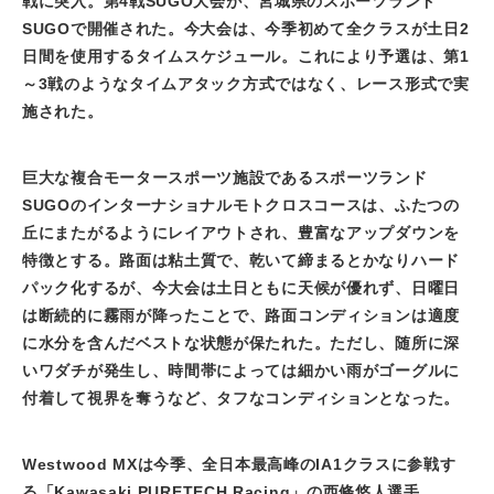
戦に突入。第
4
戦
SUGO
大会が、宮城県のスポーツランド
SUGO
で開催された。今大会は、今季初めて全クラスが土日
2
日間を使用するタイムスケジュール。これにより予選は、第
1
～
3
戦のようなタイムアタック方式ではなく、レース形式で実
施された。
巨大な複合モータースポーツ施設であるスポーツランド
SUGO
のインターナショナルモトクロスコースは、ふたつの
丘にまたがるようにレイアウトされ、豊富なアップダウンを
特徴とする。路面は粘土質で、乾いて締まるとかなりハード
パック化するが、今大会は土日ともに天候が優れず、日曜日
は断続的に霧雨が降ったことで、路面コンディションは適度
に水分を含んだベストな状態が保たれた。ただし、随所に深
いワダチが発生し、時間帯によっては細かい雨がゴーグルに
付着して視界を奪うなど、タフなコンディションとなった。
Westwood MXは今季、全日本最高峰の
IA1
クラスに参戦す
る「
Kawasaki PURETECH Racing
」の西條悠人選手