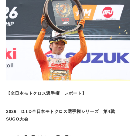
【全日本モトクロス選手権 レポート
】
2026
D.I.D
全日本モトクロス選手権シリーズ
第
4
戦
SUGO
大会