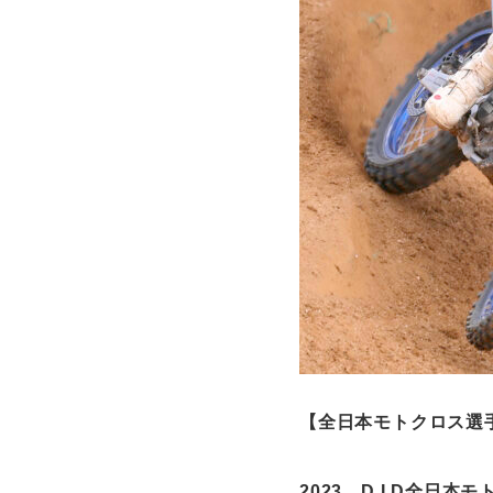
【
全日本モトクロス選
2023
D.I.D
全日本モ