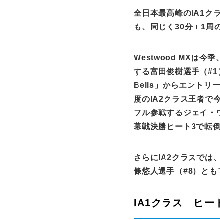
全日本最高峰の
IA1
ク
も、同じく
30
分＋
1
周
Westwood MXは
する富田俊樹選手（
#1
Bells
」からエントリ
度の
IA2
クラス王者で
フル参戦するジェイ・
幕戦決勝ヒート
3
で転
さらに
IA2
クラスでは
條悠人選手（
#8
）とも
IA1クラス ヒー