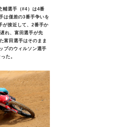
之輔選手（
#4
）は
4
番
手は僅差の
3
番手争いを
手が接近して、
2
番手か
し遅れ、富田選手が先
た富田選手はそのまま
ップのウィルソン選手
なった。