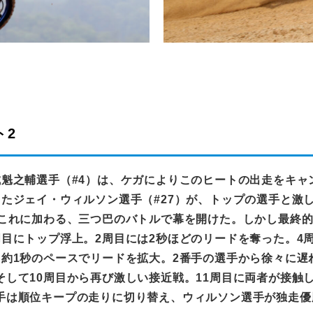
ト2
城魁之輔選手（
#4
）は、ケガによりこのヒートの出走をキャ
ったジェイ・ウィルソン選手（
#27
）が、トップの選手と激
これに加わる、三つ巴のバトルで幕を開けた。しかし最終
周目にトップ浮上。
2
周目には
2
秒ほどのリードを奪った。
4
き約
1
秒のペースでリードを拡大。
2
番手の選手から徐々に遅
そして
10
周目から再び激しい接近戦。
11
周目に両者が接触
手は順位キープの走りに切り替え、ウィルソン選手が独走優