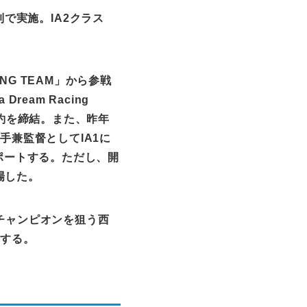
制で実施。
IA2
クラス
ING TEAM
」から参戦
a Dream Racing
約を締結。また、昨年
選手兼監督として
IA1
に
ポートする。ただし、開
場した。
チャンピオンを狙う西
トする。