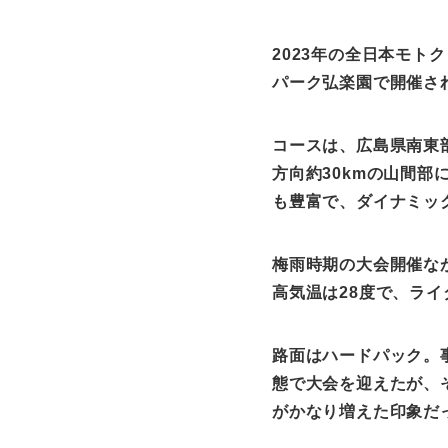
2023年の全日本モト
パーク弘楽園で開催さ
コースは、広島県南東
方向約
30km
の山間部
も豊富で、ダイナミッ
梅雨時期の大会開催な
高気温は
28
度で、ライ
路面はハードパック。
態で大会を迎えたが、
がかなり増えた印象だ