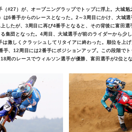
手（
#27
）が、オープニングラップでトップに浮上。大城魁
）は
6
番手からのレースとなった。
2
～
3
周目にかけ、大城選
浮上したが、
3
周目に再び
4
番手となると、その背後に富田選
よる集団となった。
4
周目、大城選手が前のライダーから少
手は激しくクラッシュしてリタイアに終わった。順位を上げ
番手、
12
周目には
2
番手にポジションアップ。この段階でト
、
18
周のレースでウィルソン選手が優勝、富田選手が
2
位と