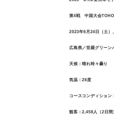
第
4
戦 中国大会
TOHO
2023年
6
月
24
日（土）
広島県／世羅グリーン
天候：晴れ時々曇り
気温：
28
度
コースコンディション
観客：
2,458
人（
2
日間