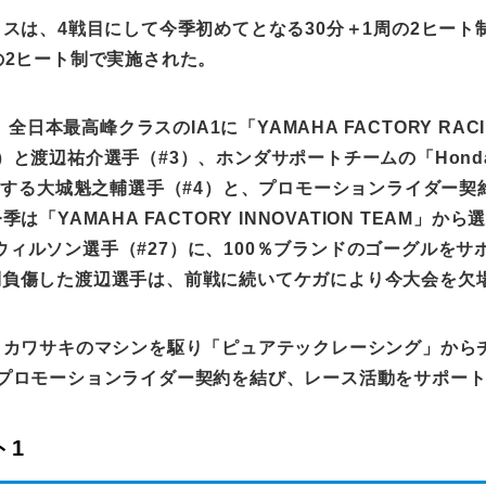
ラスは、
4
戦目にして今季初めてとなる
30
分＋
1
周の
2
ヒート
の
2
ヒート制で実施された。
今季、全日本最高峰クラスの
IA1
に「
YAMAHA FACTORY RAC
）と渡辺祐介選手（
#3
）、ホンダサポートチームの「
Hond
ーする大城魁之輔選手（
#4
）と、プロモーションライダー契
今季は「
YAMAHA FACTORY INNOVATION TEAM
」から
ウィルソン選手（
#27
）に、
100
％ブランドのゴーグルをサ
倒負傷した渡辺選手は、前戦に続いてケガにより今大会を欠
、カワサキのマシンを駆り「ピュアテックレーシング」から
プロモーションライダー契約を結び、レース活動をサポー
ト1