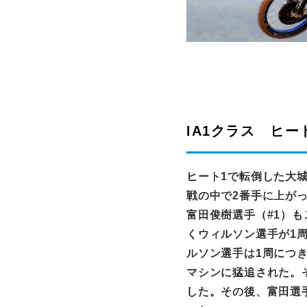
IA1クラス ヒー
ヒート
1
で転倒した大
戦の中で
2
番手に上が
富田俊樹選手（
#1
）も
くウィルソン選手が
1
ルソン選手は
1
周につ
マシンに猛追された。
した。その後、富田選