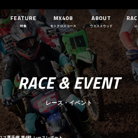
FEATURE
MX408
ABOUT
RAC
特集
モトクロスコース
ウエストウッド
レ
RACE & EVENT
レース・イベント
トクロス選手権 第4戦 レースレポート