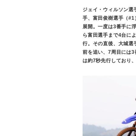
ジェイ・ウィルソン選
手、富田俊樹選手（
#1
展開。一度は
3
番手に
ら富田選手まで
4
台に
行。その直後、大城選
前を追い、
7
周目には
3
は約
7
秒先行しており