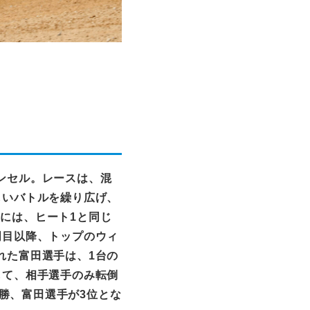
ンセル。レースは、混
しいバトルを繰り広げ、
的には、ヒート
1
と同じ
周目以降、トップのウィ
れた富田選手は、
1
台の
して、相手選手のみ転倒
勝、富田選手が
3
位とな