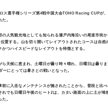
クロス選手権シリーズ第
4
戦中国大会
TOHO Racing CUP
が
れた。
部の人気観光地としても知られる瀬戸内海沿いの尾道市街か
に位置する。山を切り開いてレイアウトされたコースは自然
クかつハイスピードなレイアウトを特徴とする。
がら天候に恵まれ、土曜日が曇り時々晴れ、日曜日は曇りま
ダーにとっては暑さとの戦いとなった。
事前に入念なメンテナンスが施されたことから、普段と比べ
それでも日曜日午後のヒート
2
は、カタい路面の上に土が堆
った。