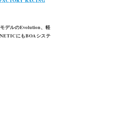
ACTORY RACING
のEvolution、軽
NETICにもBOAシステ