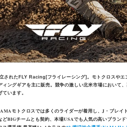
立されたFLY Racing[フライレーシング]。モトクロス
ディングギアを主に販売。競争の激しい北米市場において、
げています。
やAMAモトクロスでは多くのライダーが着用し、J・ブレイ
どBIGチー
ムとも契約、本場USAでも人気の高いブランド