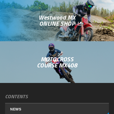
Westwood MX
ONLINE SHOP
MOTOCROSS
COURSE MX408
CONTENTS
NEWS