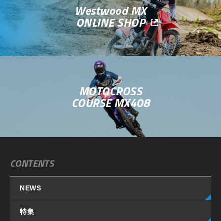
Westwood MX
ONLINE SHOP
MOTOCROSS
COURSE MX408
CONTENTS
NEWS
特集